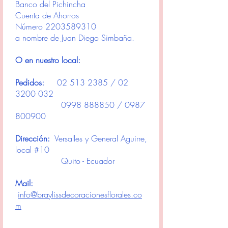
Banco del Pichincha
Cuenta de Ahorros
Número
2203589310
a nombre de Juan Diego Simbaña.
O en nuestro local:
Pedidos:
02 513 2385
/
02
3200 032
0998 888850
/
0987
800900
Dirección:
Versalles y General Aguirre,
local #10
Quito - Ecuador
Mail:
info@braylissdecoracionesflorales.co
m