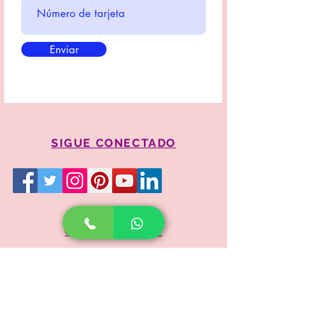
Enviar
SIGUE CONECTADO
CONTÁCTENOS
Pedidos:
02 513 2385
/
02 3200 032
0998 888850
0987 800900