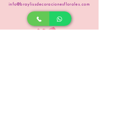
info@braylissdecoracionesflorales.com
www.floristeriabrayliss.com
SUSCRIPCIÓN