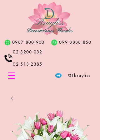
0987 800 900
099 8888 850
02 3200 032
02 513 2385
@Fbrayliss