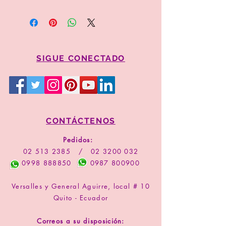
Para proceder a la compra por favor
copie el valor y código del arreglo
Comprar
SIGUE CONECTADO
CONTÁCTENOS
Pedidos:
02 513 2385
/
02 3200 032
0998 888850
0987 800900
Versalles y General Aguirre, local # 10
Quito - Ecuador
Correos a su disposición: