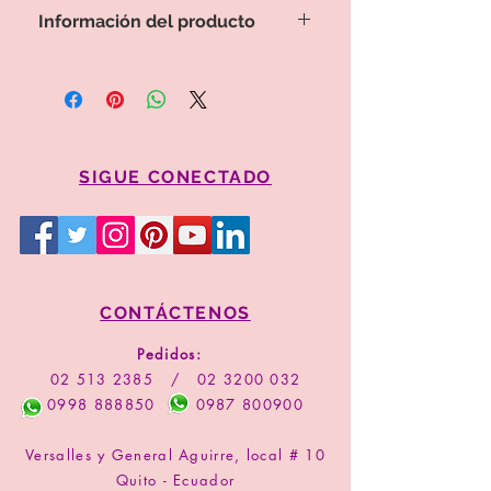
Información del producto
Para proceder a la compra por favor
copie el valor y código del arreglo
Comprar
SIGUE CONECTADO
CONTÁCTENOS
Pedidos:
02 513 2385
/
02 3200 032
0998 888850
0987 800900
Versalles y General Aguirre, local # 10
Quito - Ecuador