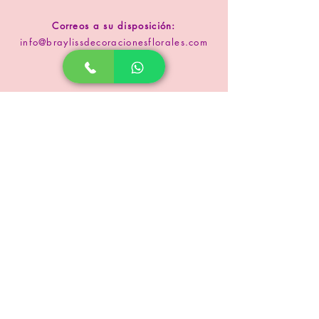
Correos a su disposición:
info@braylissdecoracionesflorales.com
www.floristeriabrayliss.com
SUSCRIPCIÓN