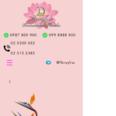
0987 800 900
099 8888 850
02 3200 032
02 513 2385
@Fbrayliss