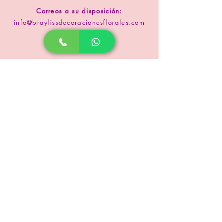
Correos a su disposición:
info@braylissdecoracionesflorales.com
www.floristeriabrayliss.com
SUSCRIPCIÓN