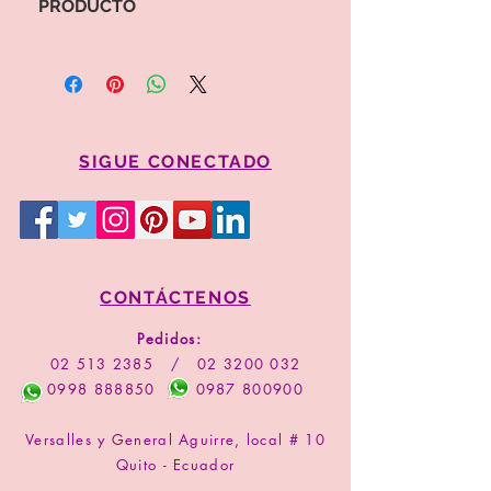
PRODUCTO
Para proceder a la compra por favor
copie el valor y código del arreglo
Comprar
SIGUE CONECTADO
CONTÁCTENOS
Pedidos:
02 513 2385
/
02 3200 032
0998 888850
0987 800900
Versalles y General Aguirre, local # 10
Quito - Ecuador