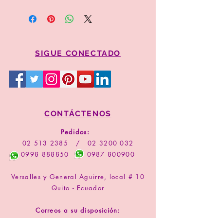
Para proceder a la compra por favor
copie el valor y código del arreglo
Comprar
SIGUE CONECTADO
CONTÁCTENOS
Pedidos:
02 513 2385
/
02 3200 032
0998 888850
0987 800900
Versalles y General Aguirre, local # 10
Quito - Ecuador
Correos a su disposición: