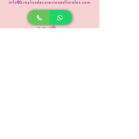
info@braylissdecoracionesflorales.com
www.floristeriabrayliss.com
SUSCRIPCIÓN