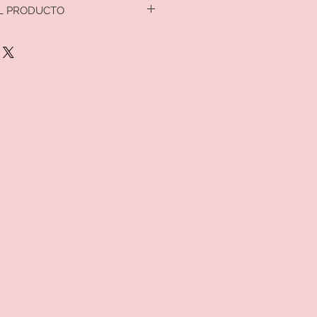
L PRODUCTO
ompra por favor copie el valor y