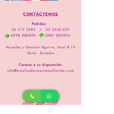
CONTÁCTENOS
Pedidos:
02 513 2385
/
02 3200 032
0998 888850
0987 800900
Versalles y General Aguirre, local # 10
Quito - Ecuador
Correos a su disposición:
info@braylissdecoracionesflorales.com