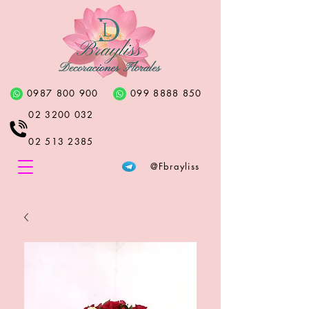
0987 800 900
099 8888 850
02 3200 032
02 513 2385
@Fbrayliss