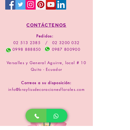
CONTÁCTENOS
Pedidos:
02 513 2385
/
02 3200 032
0998 888850
0987 800900
Versalles y General Aguirre, local # 10
Quito - Ecuador
Correos a su disposición:
info@braylissdecoracionesflorales.com