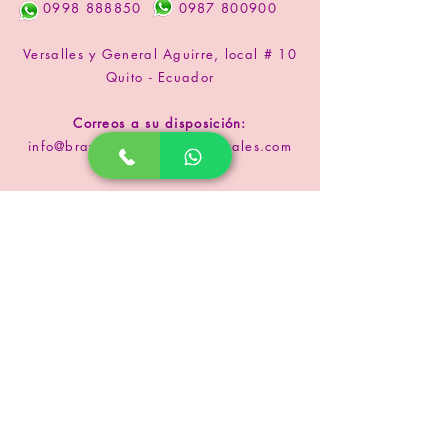
0998 888850
0987 800900
Versalles y General Aguirre, local # 10
Quito - Ecuador
Correos a su disposición:
info@braylissdecoracionesflorales.com
www.floristeriabrayliss.com
SUSCRIPCIÓN