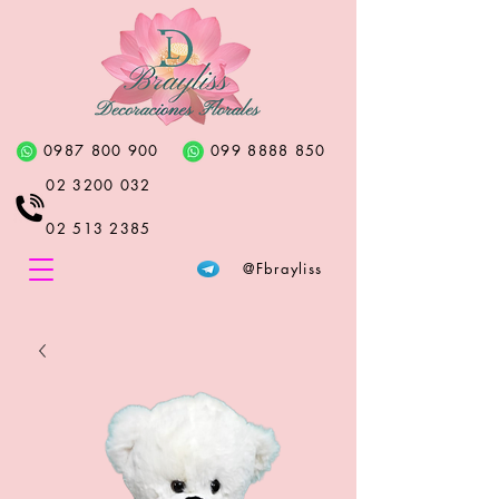
0987 800 900
099 8888 850
02 3200 032
02 513 2385
@Fbrayliss