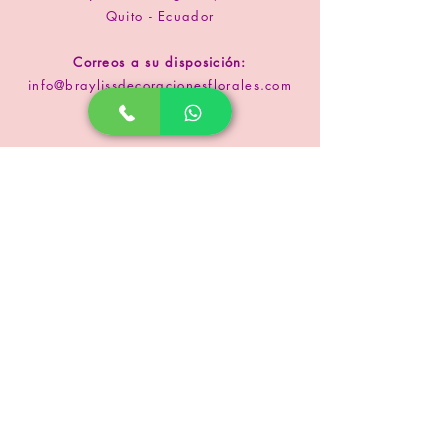
Quito - Ecuador
Correos a su disposición:
info@braylissdecoracionesflorales.com
www.floristeriabrayliss.com
SUSCRIPCIÓN