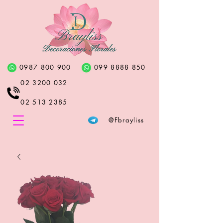
0987 800 900
099 8888 850
02 3200 032
02 513 2385
@Fbrayliss