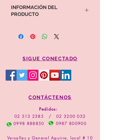
INFORMACIÓN DEL
PRODUCTO
Para proceder a la compra por favor
copie el valor y código del arreglo
Comprar
SIGUE CONECTADO
CONTÁCTENOS
Pedidos:
02 513 2385
/
02 3200 032
0998 888850
0987 800900
Versalles y General Aguirre, local # 10