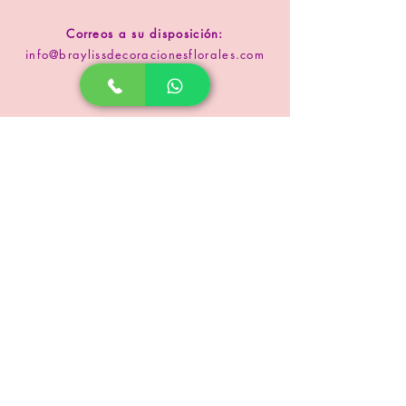
Correos a su disposición:
info@braylissdecoracionesflorales.com
www.floristeriabrayliss.com
SUSCRIPCIÓN