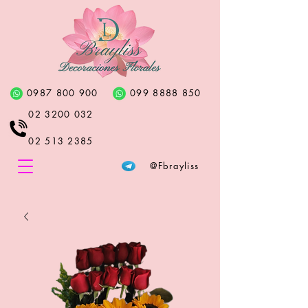
0987 800 900
099 8888 850
02 3200 032
02 513 2385
@Fbrayliss