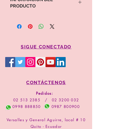
PRODUCTO
Para proceder a la compra por favor
copie el valor y código del arreglo
Comprar
SIGUE CONECTADO
CONTÁCTENOS
Pedidos:
02 513 2385
/
02 3200 032
0998 888850
0987 800900
Versalles y General Aguirre, local # 10
Quito - Ecuador