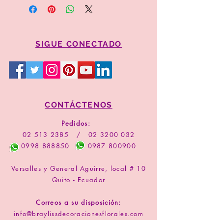
copie el valor y código del arreglo
Comprar
SIGUE CONECTADO
CONTÁCTENOS
Pedidos:
02 513 2385
/
02 3200 032
0998 888850
0987 800900
Versalles y General Aguirre, local # 10
Quito - Ecuador
Correos a su disposición:
info@braylissdecoracionesflorales.com