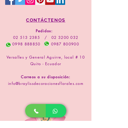
CONTÁCTENOS
Pedidos:
02 513 2385
/
02 3200 032
0998 888850
0987 800900
Versalles y General Aguirre, local # 10
Quito - Ecuador
Correos a su disposición:
info@braylissdecoracionesflorales.com