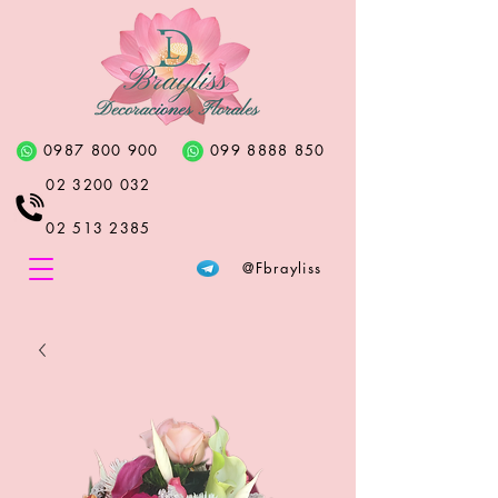
0987 800 900
099 8888 850
02 3200 032
02 513 2385
@Fbrayliss