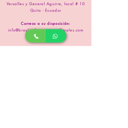
Versalles y General Aguirre, local # 10
Quito - Ecuador
Correos a su disposición:
info@braylissdecoracionesflorales.com
www.floristeriabrayliss.com
SUSCRIPCIÓN