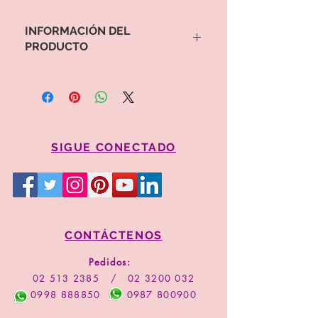
INFORMACIÓN DEL
PRODUCTO
Para proceder a la compra por favor
copie el valor y código del arreglo
Comprar
SIGUE CONECTADO
CONTÁCTENOS
Pedidos:
02 513 2385
/
02 3200 032
0998 888850
0987 800900