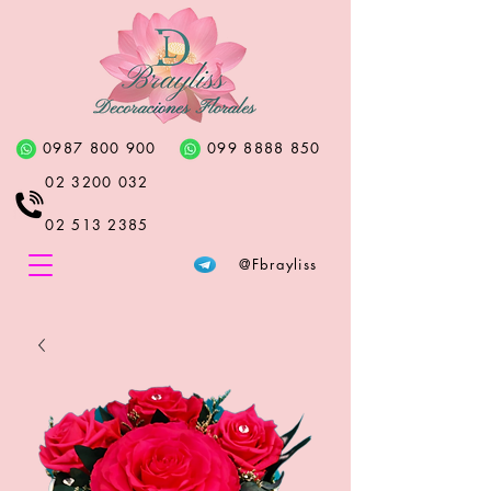
0987 800 900
099 8888 850
02 3200 032
02 513 2385
@Fbrayliss