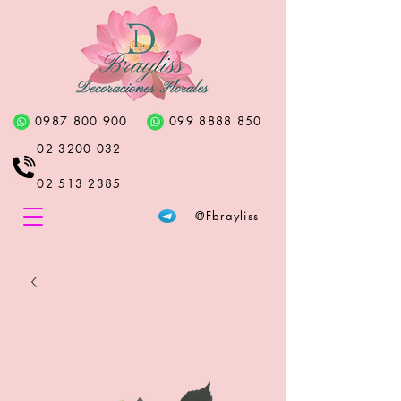
0987 800 900
099 8888 850
02 3200 032
02 513 2385
@Fbrayliss