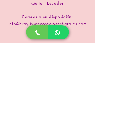
Quito - Ecuador
Correos a su disposición:
info@braylissdecoracionesflorales.com
www.floristeriabrayliss.com
SUSCRIPCIÓN