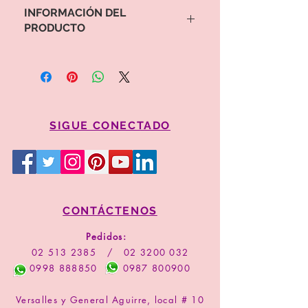
INFORMACIÓN DEL
PRODUCTO
Para proceder a la compra por favor
copie el valor y código del arreglo
Comprar
SIGUE CONECTADO
CONTÁCTENOS
Pedidos:
02 513 2385
/
02 3200 032
0998 888850
0987 800900
Versalles y General Aguirre, local # 10