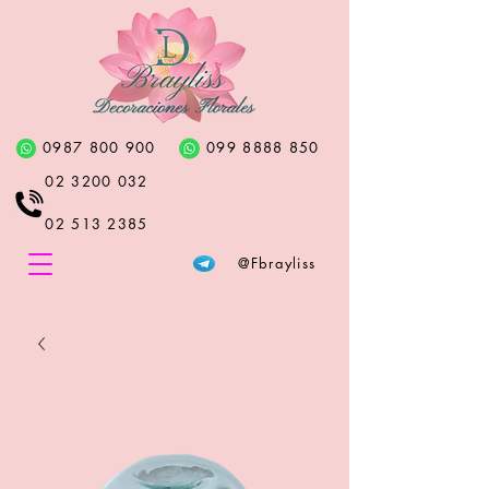
0987 800 900
099 8888 850
02 3200 032
02 513 2385
@Fbrayliss