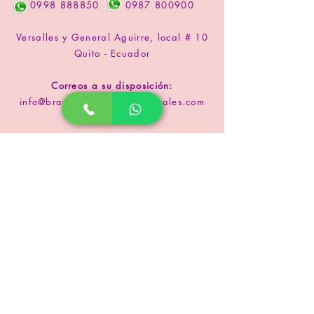
0998 888850
0987 800900
Versalles y General Aguirre, local # 10
Quito - Ecuador
Correos a su disposición:
info@braylissdecoracionesflorales.com
www.floristeriabrayliss.com
SUSCRIPCIÓN