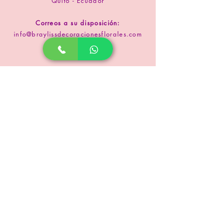
Quito - Ecuador
Correos a su disposición:
info@braylissdecoracionesflorales.com
www.floristeriabrayliss.com
SUSCRIPCIÓN