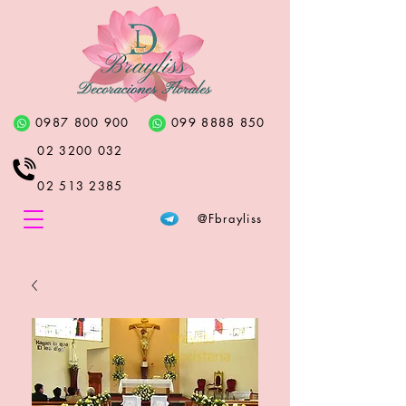
0987 800 900
099 8888 850
02 3200 032
02 513 2385
@Fbrayliss