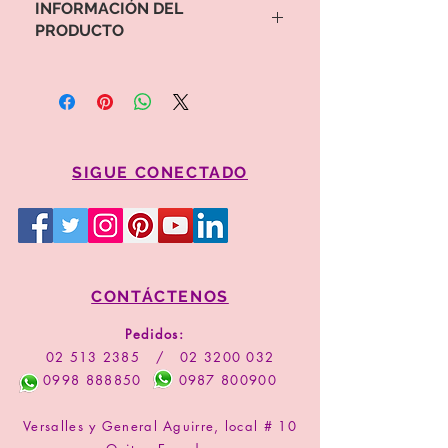
INFORMACIÓN DEL
PRODUCTO
Para proceder a la compra por favor
copie el valor y código del arreglo
Comprar
SIGUE CONECTADO
CONTÁCTENOS
Pedidos:
02 513 2385
/
02 3200 032
0998 888850
0987 800900
Versalles y General Aguirre, local # 10