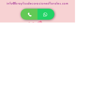
info@braylissdecoracionesflorales.com
www.floristeriabrayliss.com
SUSCRIPCIÓN