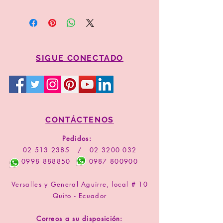
Para proceder a la compra por favor
copie el valor y código del arreglo
Comprar
SIGUE CONECTADO
CONTÁCTENOS
Pedidos:
02 513 2385
/
02 3200 032
0998 888850
0987 800900
Versalles y General Aguirre, local # 10
Quito - Ecuador
Correos a su disposición: