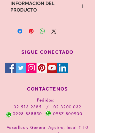
INFORMACIÓN DEL
PRODUCTO
Para proceder a la compra por favor
copie el valor y código del arreglo
Comprar
SIGUE CONECTADO
CONTÁCTENOS
Pedidos:
02 513 2385
/
02 3200 032
0998 888850
0987 800900
Versalles y General Aguirre, local # 10