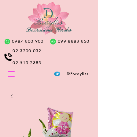
0987 800 900
099 8888 850
02 3200 032
02 513 2385
@Fbrayliss